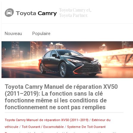
Toyota Camry et,
Toyota Partner.
Nouveau
Populaire
Toyota Camry Manuel de réparation XV50
(2011–2019): La fonction sans la clé
fonctionne même si les conditions de
fonctionnement ne sont pas remplies
Toyota Camry Manuel de réparation XV50 (2011–2019)
/
Extérieur du
véhicule
/
Toit Ouvrant / Escamotable
/
Systeme De Toit Ouvrant