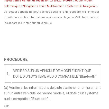
Toyota Camry Manuel de réparation XV50 (2011–2019)
/
Audio, Vidéo,
Télématique
/
Navigation / Ecran Multifonction
/
Systeme De Navigation
/
Le lecteur portable ne peut pas être activé à l'aide d'appareils à l'intérieur
du véhicule ou les informations relatives à la plage ne s'affichent pas sur
les appareils à l'intérieur du véhicule
PROCEDURE
VERIFIER SUR UN VEHICULE DE MODELE IDENTIQUE
1.
DOTE D'UN SYSTEME AUDIO COMPATIBLE "Bluetooth"
(a) Vérifier si les informations de piste s'affichent normalement
sur un autre véhicule, de même modèle, et doté d'un système
audio compatible "Bluetooth".
OK: