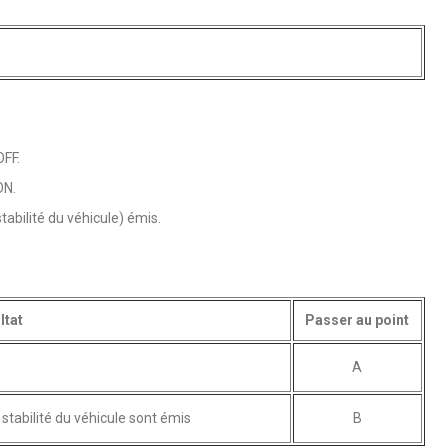
OFF.
ON.
abilité du véhicule) émis.
s
ltat
Passer au point
A
tabilité du véhicule sont émis
B