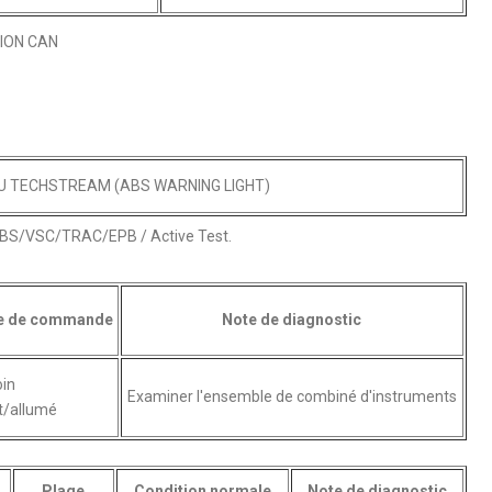
ION CAN
 DU TECHSTREAM (ABS WARNING LIGHT)
 ABS/VSC/TRAC/EPB / Active Test.
e de commande
Note de diagnostic
in
Examiner l'ensemble de combiné d'instruments
t/allumé
Plage
Condition normale
Note de diagnostic