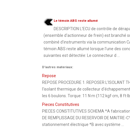
Le témoin ABS reste allumé
DESCRIPTION L'ECU de contrôle de dérap
(ensemble d'actionneur de frein) est branché su
combiné d'instruments via la communication C
témoin ABS reste allumé lorsque l'une des cond
suivantes est détectée: Le connecteur d ...
D'autres materiaux:
Repose
REPOSE PROCEDURE 1. REPOSER L'ISOLANT TH
l'isolant thermique de collecteur d'échappement
les 6 boulons. Torque: 11 N·m {112 kgf·cm, 8 ft·
Pieces Constitutives
PIECES CONSTITUTIVES SCHEMA *A fabricatio
DE REMPLISSAGE DU RESERVOIR DE MAITRE-CYLI
stationnement électrique *B avec système ...