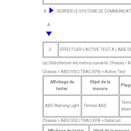
B
VERIFIER LE SYSTEME DE COMMUNICAT
A
2.
EFFECTUER L'ACTIVE TEST A L'AIDE
(a) Sélectionner les menus suivants: Chassis /
Chassis > ABS/VSC/TRAC/EPB > Active Test
Affichage du
Objet de la
Plag
tester
mesure
Témo
ABS Warning Light
Témoin ABS
étein
Chassis > ABS/VSC/TRAC/EPB > Data List
Affichage du tester
Objet de la mesure