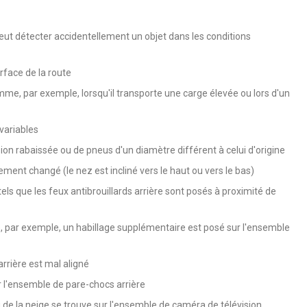
eut détecter accidentellement un objet dans les conditions
urface de la route
omme, par exemple, lorsqu'il transporte une carge élevée ou lors d'un
variables
ion rabaissée ou de pneus d'un diamètre différent à celui d'origine
ment changé (le nez est incliné vers le haut ou vers le bas)
ls que les feux antibrouillards arrière sont posés à proximité de
 par exemple, un habillage supplémentaire est posé sur l'ensemble
rrière est mal aligné
r l'ensemble de pare-chocs arrière
u de la neige se trouve sur l'ensemble de caméra de télévision