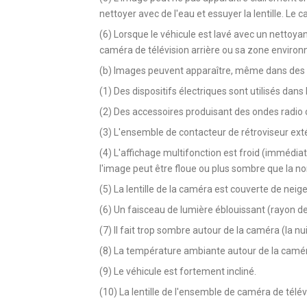
nettoyer avec de l'eau et essuyer la lentille. Le c
(6) Lorsque le véhicule est lavé avec un nettoya
caméra de télévision arrière ou sa zone enviro
(b) Images peuvent apparaître, même dans des 
(1) Des dispositifs électriques sont utilisés dans l
(2) Des accessoires produisant des ondes radio on
(3) L'ensemble de contacteur de rétroviseur extér
(4) L'affichage multifonction est froid (immédia
l'image peut être floue ou plus sombre que la no
(5) La lentille de la caméra est couverte de neige
(6) Un faisceau de lumière éblouissant (rayon de
(7) Il fait trop sombre autour de la caméra (la nuit
(8) La température ambiante autour de la caméra
(9) Le véhicule est fortement incliné.
(10) La lentille de l'ensemble de caméra de télévi