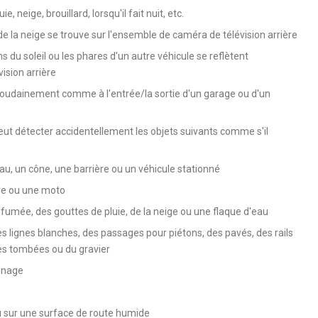
, neige, brouillard, lorsqu'il fait nuit, etc.
de la neige se trouve sur l'ensemble de caméra de télévision arrière
 du soleil ou les phares d'un autre véhicule se reflètent
ision arrière
soudainement comme à l'entrée/la sortie d'un garage ou d'un
eut détecter accidentellement les objets suivants comme s'il
u, un cône, une barrière ou un véhicule stationné
re ou une moto
fumée, des gouttes de pluie, de la neige ou une flaque d'eau
s lignes blanches, des passages pour piétons, des pavés, des rails
les tombées ou du gravier
ainage
u sur une surface de route humide