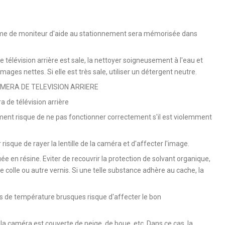
tème de moniteur d'aide au stationnement sera mémorisée dans
e télévision arrière est sale, la nettoyer soigneusement à l'eau et
ages nettes. Si elle est très sale, utiliser un détergent neutre.
ERA DE TELEVISION ARRIERE
de télévision arrière
ment risque de ne pas fonctionner correctement s'il est violemment
r risque de rayer la lentille de la caméra et d'affecter l'image.
ée en résine. Eviter de recouvrir la protection de solvant organique,
de colle ou autre vernis. Si une telle substance adhère au cache, la
s de température brusques risque d'affecter le bon
la caméra est couverte de neige, de boue, etc. Dans ce cas, la