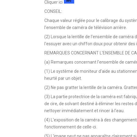
Cliquer ici
CONSEIL:
Chaque valeur réglée pour le calibrage du sys
l'ensemble de caméra de télévision arrière.
(2) Lorsque la lentille de l'ensemble de caméra d
l'essuyer avec un chiffon doux pour obtenir des im
REMARQUES CONCERNANT L'ENSEMBLE DE CAM
(a) Remarques concernant l'ensemble de caméra 
(1) Le système de moniteur d'aide au stationne
heurté par un objet.
(2) Ne pas gratter la lentille de la caméra. Gratte
(3) La partie protectrice de la caméra est fabriqu
de cire, de solvant destiné à éliminer les restes 
nettoyer immédiatement et rincer à l'eau.
(4) L'exposition de la caméra à des changement
fonctionnement de celle-ci.
(5) L'image peut ne pas apparaître clairement si 