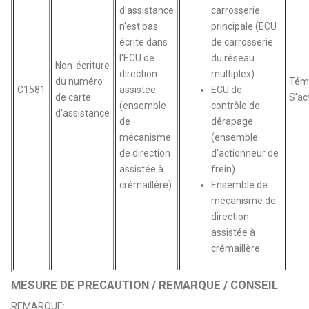
d'assistance
carrosserie
n'est pas
principale (ECU
écrite dans
de carrosserie
l'ECU de
du réseau
Non-écriture
direction
multiplex)
du numéro
Tém
C1581
assistée
ECU de
de carte
S'ac
(ensemble
contrôle de
d'assistance
de
dérapage
mécanisme
(ensemble
de direction
d'actionneur de
assistée à
frein)
crémaillère)
Ensemble de
mécanisme de
direction
assistée à
crémaillère
MESURE DE PRECAUTION / REMARQUE / CONSEIL
REMARQUE: