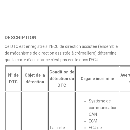
DESCRIPTION
Ce DTC est enregistré si l'ECU de direction assistée (ensemble
de mécanisme de direction assistée à crémaillère) détermine
que la carte d'assistance n'est pas écrite dans l'ECU.
Condition de
N° de
Objet de la
Aver
détection du
Organe incriminé
DTC
détection
i
DTC
Système de
communication
CAN
ECM
La carte
ECU de