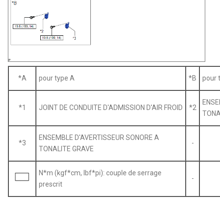
*A
pour type A
*B
pour 
ENSE
*1
JOINT DE CONDUITE D'ADMISSION D'AIR FROID
*2
TONA
ENSEMBLE D'AVERTISSEUR SONORE A
*3
-
TONALITE GRAVE
N*m (kgf*cm, lbf*pi): couple de serrage
-
prescrit