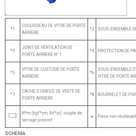
COULISSEAU DE VITRE DE PORTE
*1
*2
SOUS-ENSEMBLE DE
ARRIERE
JOINT DE VENTILATION DE
*3
*4
PROTECTION DE PA
PORTE ARRIERE N° 1
VITRE DE CUSTODE DE PORTE
SOUS-ENSEMBLE D'
*5
*6
ARRIERE
VITRE DE PORTE A
CACHE D'ORIFICE DE VISITE DE
*7
*8
BOURRELET DE POR
PORTE ARRIERE
N*m (kgf*cm, lbf*pi): couple de
●
Pièce non réutilisab
serrage prescrit
SCHEMA