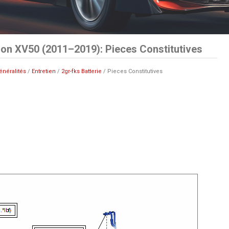
on XV50 (2011–2019): Pieces Constitutives
énéralités
/
Entretien
/
2gr-fks Batterie
/ Pieces Constitutives