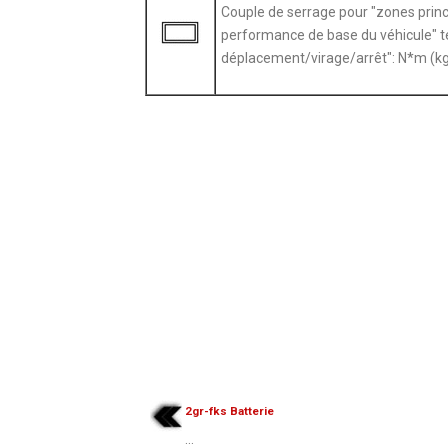
Couple de serrage pour "zones princ
performance de base du véhicule" t
déplacement/virage/arrêt": N*m (kg
2gr-fks Batterie
...