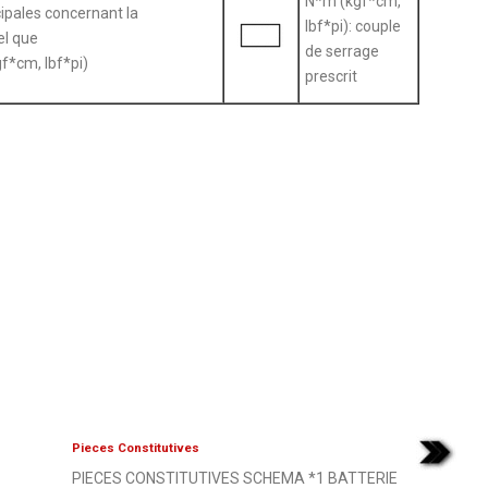
N*m (kgf*cm,
ipales concernant la
lbf*pi): couple
el que
de serrage
f*cm, lbf*pi)
prescrit
Pieces Constitutives
PIECES CONSTITUTIVES SCHEMA *1 BATTERIE