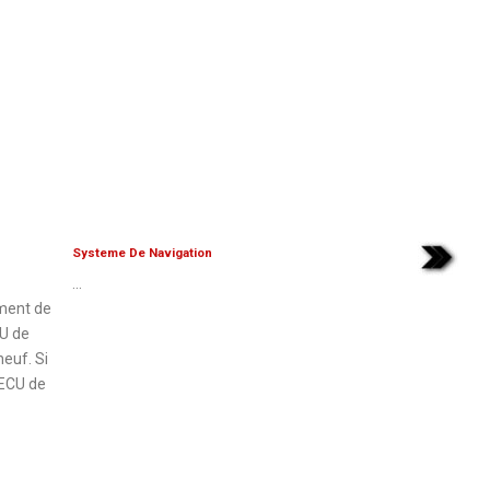
Systeme De Navigation
...
ment de
CU de
euf. Si
 ECU de