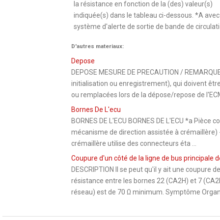
la résistance en fonction de la (des) valeur(s)
indiquée(s) dans le tableau ci-dessous. *A avec
système d'alerte de sortie de bande de circulatio
D'autres materiaux:
Depose
DEPOSE MESURE DE PRECAUTION / REMARQUE / CO
initialisation ou enregistrement), qui doivent ê
ou remplacées lors de la dépose/repose de l'ECM,
Bornes De L'ecu
BORNES DE L'ECU BORNES DE L'ECU *a Pièce con
mécanisme de direction assistée à crémaillère)
crémaillère utilise des connecteurs éta ...
Coupure d'un côté de la ligne de bus principale d
DESCRIPTION Il se peut qu'il y ait une coupure de
résistance entre les bornes 22 (CA2H) et 7 (CA2L)
réseau) est de 70 Ω minimum. Symptôme Organe 