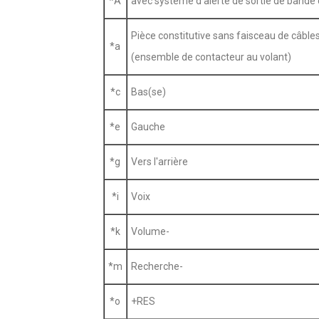
*A
avec système d'alerte de sortie de bande d
Pièce constitutive sans faisceau de câble
*a
(ensemble de contacteur au volant)
*c
Bas(se)
*e
Gauche
*g
Vers l'arrière
*i
Voix
*k
Volume-
*m
Recherche-
*o
+RES