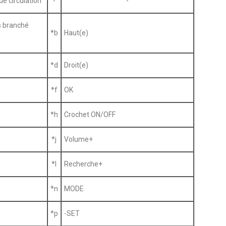
e circulation
-
-
s branché
*b
Haut(e)
*d
Droit(e)
*f
OK
*h
Crochet ON/OFF
*j
Volume+
*l
Recherche+
*n
MODE
*p
-SET