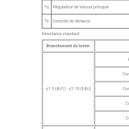
*q
Régulateur de vitesse principal
*s
Contrôle de distance
Résistance standard:
Branchement du tester
Con
z1-3 (AU1) - z1-10 (EAU)
Con
C
C