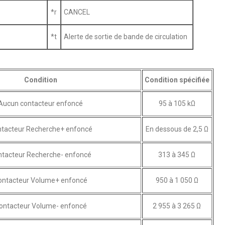
*r
CANCEL
*t
Alerte de sortie de bande de circulation
Condition
Condition spécifiée
Aucun contacteur enfoncé
95 à 105 kΩ
tacteur Recherche+ enfoncé
En dessous de 2,5 Ω
tacteur Recherche- enfoncé
313 à 345 Ω
ontacteur Volume+ enfoncé
950 à 1 050 Ω
ontacteur Volume- enfoncé
2 955 à 3 265 Ω