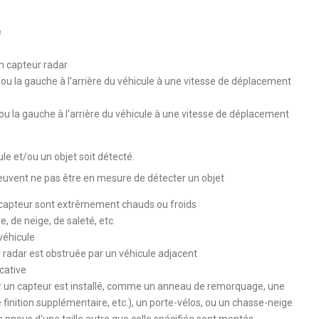
e
n capteur radar
 ou la gauche à l'arrière du véhicule à une vitesse de déplacement
ou la gauche à l'arrière du véhicule à une vitesse de déplacement
cule et/ou un objet soit détecté.
peuvent ne pas être en mesure de détecter un objet
 capteur sont extrêmement chauds ou froids
e, de neige, de saleté, etc.
 véhicule
 radar est obstruée par un véhicule adjacent
icative
r un capteur est installé, comme un anneau de remorquage, une
finition supplémentaire, etc.), un porte-vélos, ou un chasse-neige
 pneus d'une taille autre que celle spécifiée sont montés