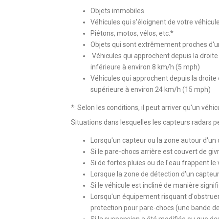
Objets immobiles
Véhicules qui s'éloignent de votre véhicul
Piétons, motos, vélos, etc.*
Objets qui sont extrêmement proches d'u
Véhicules qui approchent depuis la droite
inférieure à environ 8 km/h (5 mph)
Véhicules qui approchent depuis la droite 
supérieure à environ 24 km/h (15 mph)
*: Selon les conditions, il peut arriver qu'un véhi
Situations dans lesquelles les capteurs radars 
Lorsqu'un capteur ou la zone autour d'un
Si le pare-chocs arrière est couvert de givr
Si de fortes pluies ou de l'eau frappent le
Lorsque la zone de détection d'un capteur
Si le véhicule est incliné de manière signif
Lorsqu'un équipement risquant d'obstrue
protection pour pare-chocs (une bande de 
Si la suspension a été modifiée ou que des