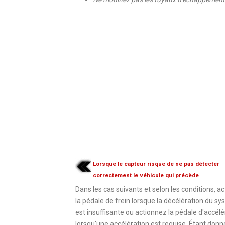
Lorsque le capteur risque de ne pas détecter
correctement le véhicule qui précède
Dans les cas suivants et selon les conditions, a
la pédale de frein lorsque la décélération du s
est insuffisante ou actionnez la pédale d'accél
lorsqu'une accélération est requise. Étant donné