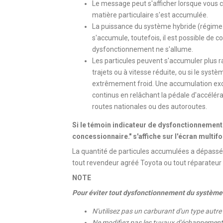
Le message peut s'afficher lorsque vous c
matière particulaire s'est accumulée.
La puissance du système hybride (régime m
s'accumule, toutefois, il est possible de c
dysfonctionnement ne s'allume.
Les particules peuvent s'accumuler plus r
trajets ou à vitesse réduite, ou si le sy
extrêmement froid. Une accumulation exces
continus en relâchant la pédale d'accéléra
routes nationales ou des autoroutes.
Si le témoin indicateur de dysfonctionnement
concessionnaire." s'affiche sur l'écran multif
La quantité de particules accumulées a dépassé 
tout revendeur agréé Toyota ou tout réparateur 
NOTE
Pour éviter tout dysfonctionnement du systèm
N'utilisez pas un carburant d'un type autre 
Ne modifiez pas les tuyaux d'échappement