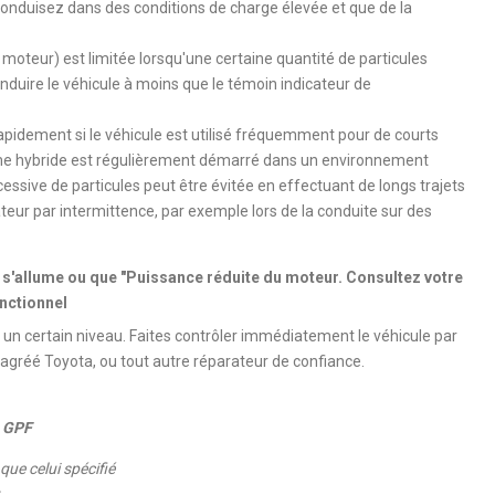
onduisez dans des conditions de charge élevée et que de la
oteur) est limitée lorsqu'une certaine quantité de particules
onduire le véhicule à moins que le témoin indicateur de
apidement si le véhicule est utilisé fréquemment pour de courts
stème hybride est régulièrement démarré dans un environnement
sive de particules peut être évitée en effectuant de longs trajets
teur par intermittence, par exemple lors de la conduite sur des
 s'allume ou que "Puissance réduite du moteur. Consultez votre
onctionnel
un certain niveau. Faites contrôler immédiatement le véhicule par
agréé Toyota, ou tout autre réparateur de confiance.
e GPF
que celui spécifié