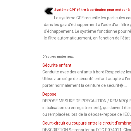
Système GPF (filtre à particules pour moteur à
Le système GPF recueille les particules c
dans les gaz d'échappement à l'aide d'un filtre
d'échappement. Le système fonctionne pour r
le filtre automatiquement, en fonction de l'état d
D'autres materiaux:
Sécurité enfant
Conduite avec des enfants à bord Respectez les 
Utilisez un siège de sécurité enfant adapté à l'
porter normalement la ceinture de sécurit� ...
Depose
DEPOSE MESURE DE PRECAUTION / REMARQUE / CO
initialisation ou enregistrement), qui doivent ê
ou remplacées lors de la dépose/repose de l'ECU d
Court-circuit ou coupure entre le circuit d'embr
DESCRIPTION Se reporter au DTC P074011. Cliquer