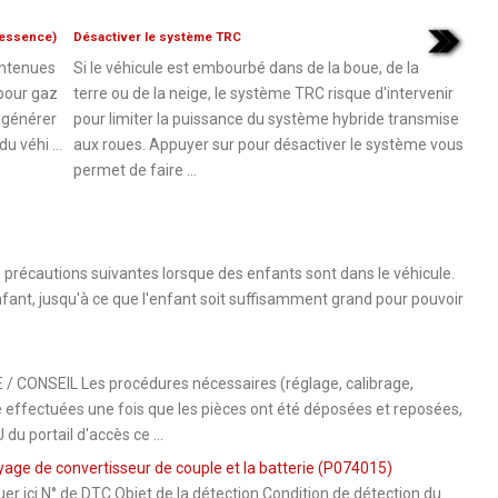
 essence)
Désactiver le système TRC
ontenues
Si le véhicule est embourbé dans de la boue, de la
 pour gaz
terre ou de la neige, le système TRC risque d'intervenir
égénérer
pour limiter la puissance du système hybride transmise
u véhi ...
aux roues. Appuyer sur pour désactiver le système vous
permet de faire ...
précautions suivantes lorsque des enfants sont dans le véhicule.
enfant, jusqu'à ce que l'enfant soit suffisamment grand pour pouvoir
NSEIL Les procédures nécessaires (réglage, calibrage,
tre effectuées une fois que les pièces ont été déposées et reposées,
u portail d'accès ce ...
ayage de convertisseur de couple et la batterie (P074015)
 ici N° de DTC Objet de la détection Condition de détection du