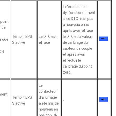
Il n'existe aucun
dysfonctionnement
si ce DTC n'est pas
 point
à nouveau émis
r de
après avoir effacé
Témoin EPS
Le DTC est
le DTC et la valeur
e que
S'active
effacé
de calibrage du
capteur de couple
 le
et après avoir
effectué le
calibrage du point
zéro.
Le
contacteur
ment
Témoin EPS
d'allumage
-
S'active
a été mis de
nouveau en
position ON