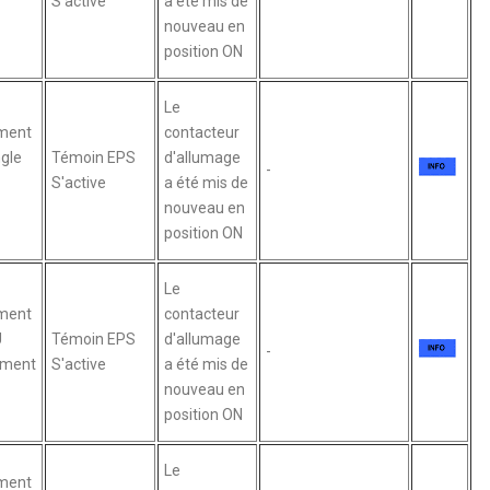
S'active
a été mis de
nouveau en
position ON
Le
ment
contacteur
gle
Témoin EPS
d'allumage
-
S'active
a été mis de
nouveau en
position ON
Le
ment
contacteur
U
Témoin EPS
d'allumage
-
ement
S'active
a été mis de
nouveau en
position ON
Le
ment