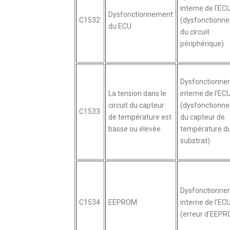
interne de l'EC
Dysfonctionnement
C1532
(dysfonctionn
du ECU
du circuit
périphérique)
Dysfonctionne
La tension dans le
interne de l'EC
circuit du capteur
(dysfonctionn
C1533
de température est
du capteur de
basse ou élevée
température d
substrat)
Dysfonctionne
C1534
EEPROM
interne de l'EC
(erreur d'EEP