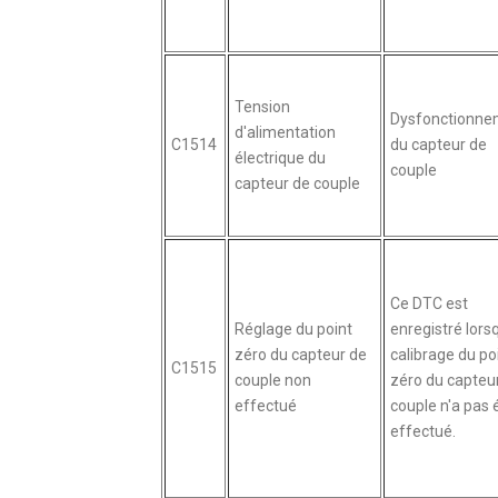
Tension
Dysfonctionne
d'alimentation
C1514
du capteur de
électrique du
couple
capteur de couple
Ce DTC est
Réglage du point
enregistré lors
zéro du capteur de
calibrage du po
C1515
couple non
zéro du capteu
effectué
couple n'a pas 
effectué.