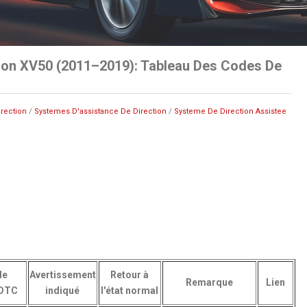
ion XV50 (2011–2019): Tableau Des Codes De
irection
/
Systemes D'assistance De Direction
/
Systeme De Direction Assistee
de
Avertissement
Retour à
Remarque
Lien
 DTC
indiqué
l'état normal