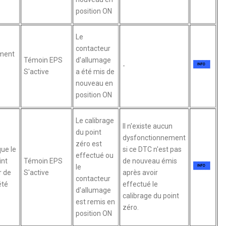
position ON
Le
contacteur
ment
Témoin EPS
d'allumage
-
S'active
a été mis de
nouveau en
position ON
Le calibrage
Il n'existe aucun
du point
dysfonctionnement
zéro est
que le
si ce DTC n'est pas
effectué ou
int
Témoin EPS
de nouveau émis
le
r de
S'active
après avoir
contacteur
été
effectué le
d'allumage
calibrage du point
est remis en
zéro.
position ON