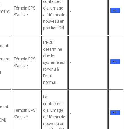
contacteur
U
Témoin EPS
d'allumage
ement
-
S'active
a été mis de
nouveau en
position ON
L'ECU
ment
détermine
U
que le
ement
Témoin EPS
système est
-
S'active
revenu à
u
l'état
normal
Le
contacteur
ment
Témoin EPS
d'allumage
U
-
S'active
a été mis de
ROM)
nouveau en