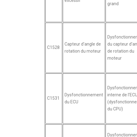
excessif
grand
Dysfonctionne
Capteur d'angle de
du capteur d'an
C1528
rotation du moteur
de rotation du
moteur
Dysfonctionne
Dysfonctionnement
interne de l'EC
C1531
du ECU
(dysfonctionn
du CPU)
Dysfonctionne