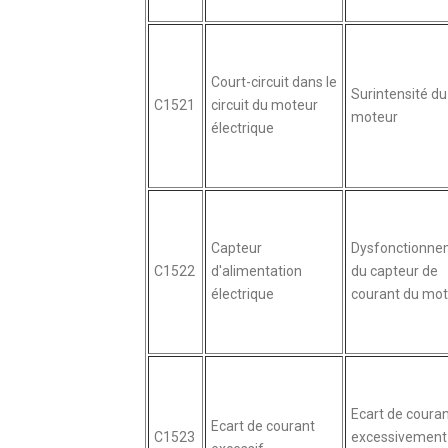
Court-circuit dans le
Surintensité du
C1521
circuit du moteur
moteur
électrique
Capteur
Dysfonctionne
C1522
d'alimentation
du capteur de
électrique
courant du mot
Ecart de couran
Ecart de courant
C1523
excessivement