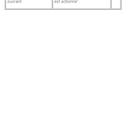
ouvrant
est actionné".