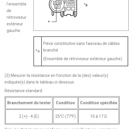
l'ensemble
de
rétroviseur
extérieur
gauche.
Pièce constitutive sans faisceau de câbles
branché
*a
(Ensemble de rétroviseur extérieur gauche)
(2) Mesurer la résistance en fonction de la (des) valeur(s)
indiquée(s) dans le tableau ci-dessous.
Résistance standard:
Branchement du tester
Condition
Condition spécifiée
2 (+) - 4 (E)
25°C (77°F)
10 à 17 Ω