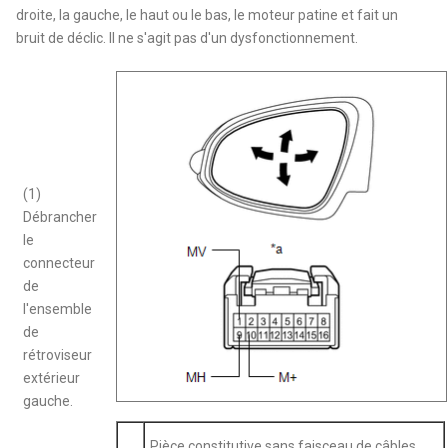
droite, la gauche, le haut ou le bas, le moteur patine et fait un
bruit de déclic. Il ne s'agit pas d'un dysfonctionnement.
(1)
Débrancher
le
connecteur
de
l'ensemble
de
rétroviseur
extérieur
gauche.
Pièce constitutive sans faisceau de câbles