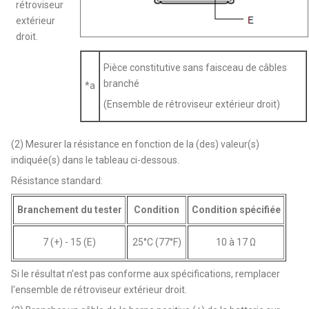
rétroviseur
extérieur
droit.
Pièce constitutive sans faisceau de câbles
branché
*a
(Ensemble de rétroviseur extérieur droit)
(2) Mesurer la résistance en fonction de la (des) valeur(s)
indiquée(s) dans le tableau ci-dessous.
Résistance standard:
Branchement du tester
Condition
Condition spécifiée
7 (+) - 15 (E)
25°C (77°F)
10 à 17 Ω
Si le résultat n'est pas conforme aux spécifications, remplacer
l'ensemble de rétroviseur extérieur droit.