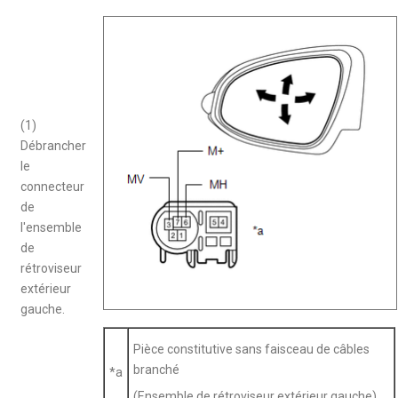
(1)
Débrancher
le
connecteur
de
l'ensemble
de
rétroviseur
extérieur
gauche.
Pièce constitutive sans faisceau de câbles
branché
*a
(Ensemble de rétroviseur extérieur gauche)