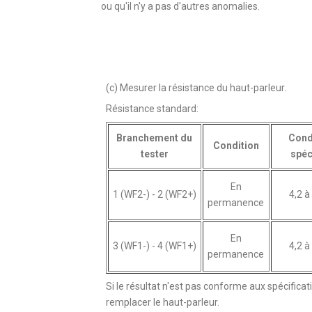
ou qu'il n'y a pas d'autres anomalies.
(c) Mesurer la résistance du haut-parleur.
Résistance standard:
Branchement du
Cond
Condition
tester
spéc
En
1 (WF2-) - 2 (WF2+)
4,2 à
permanence
En
3 (WF1-) - 4 (WF1+)
4,2 à
permanence
Si le résultat n'est pas conforme aux spécificat
remplacer le haut-parleur.