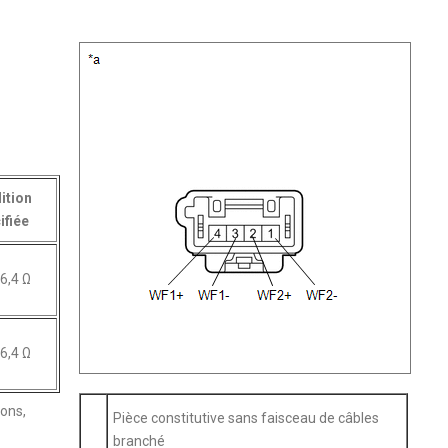
ition
ifiée
 6,4 Ω
 6,4 Ω
ions,
Pièce constitutive sans faisceau de câbles
branché