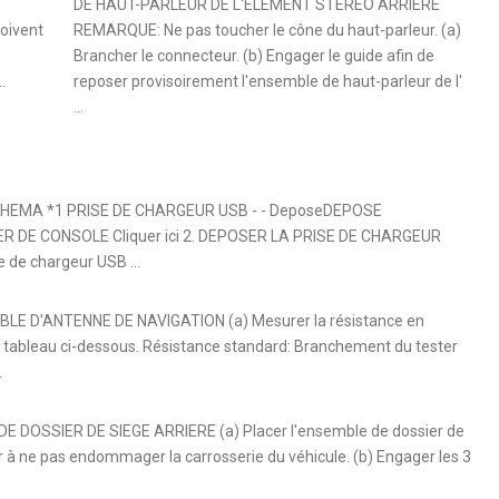
DE HAUT-PARLEUR DE L'ELEMENT STEREO ARRIERE
doivent
REMARQUE: Ne pas toucher le cône du haut-parleur. (a)
Brancher le connecteur. (b) Engager le guide afin de
.
reposer provisoirement l'ensemble de haut-parleur de l'
...
SCHEMA *1 PRISE DE CHARGEUR USB - - DeposeDEPOSE
 DE CONSOLE Cliquer ici 2. DEPOSER LA PRISE DE CHARGEUR
e de chargeur USB ...
LE D'ANTENNE DE NAVIGATION (a) Mesurer la résistance en
le tableau ci-dessous. Résistance standard: Branchement du tester
.
DOSSIER DE SIEGE ARRIERE (a) Placer l'ensemble de dossier de
r à ne pas endommager la carrosserie du véhicule. (b) Engager les 3