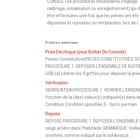
CONSEIL Les procédures nécessaires (réglage,
calibrage, initialisation ou enregistrement) qui 
être effectuées une fois que les pièces ont été
déposées et reposées ou remplacées, lors de l ..
D'autres materiaux:
Prise Electrique (pour Boîtier De Console)
Pieces ConstitutivesPIECES CONSTITUTIVES 
PROCEDURE 1. DEPOSER L'ENSEMBLE DE BOITIER
USB (a) Libérer les 4 griffes pour déposer la pris
Verification
VERIFICATION PROCEDURE 1. VERIFIER L'ENSEMB
fonction de la (des) valeur(s) indiquée(s) dans 
Condition Condition spécifiée 3 - 3a En perman ..
Repose
REPOSE PROCEDURE 1. REPOSER L'ENSEMBLE DE 
siège arrière dans l'habitacle. REMARQUE: Veille
crochets, comme indiqué sur le sch&eacut ...