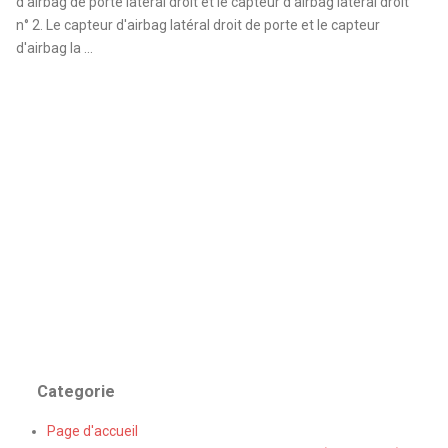
d'airbag de porte latéral droit et le capteur d'airbag latéral droit
n° 2. Le capteur d'airbag latéral droit de porte et le capteur
d'airbag la ...
Categorie
Page d'accueil