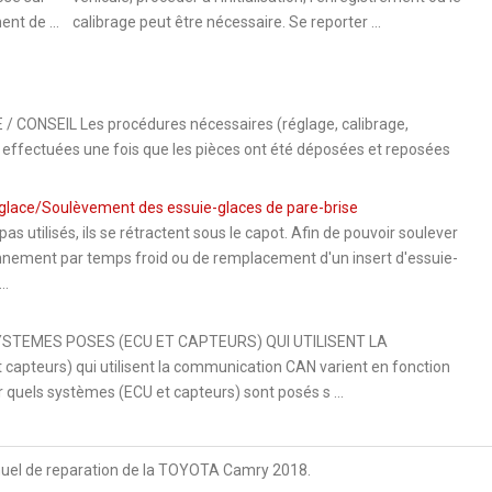
nt de ...
calibrage peut être nécessaire. Se reporter ...
NSEIL Les procédures nécessaires (réglage, calibrage,
re effectuées une fois que les pièces ont été déposées et reposées
-glace/Soulèvement des essuie-glaces de pare-brise
s utilisés, ils se rétractent sous le capot. Afin de pouvoir soulever
onnement par temps froid ou de remplacement d'un insert d'essuie-
..
STEMES POSES (ECU ET CAPTEURS) QUI UTILISENT LA
pteurs) qui utilisent la communication CAN varient en fonction
r quels systèmes (ECU et capteurs) sont posés s ...
uel de reparation de la TOYOTA Camry 2018.