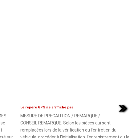
Le repère GPS ne s'affiche pas
MES
MESURE DE PRECAUTION / REMARQUE /
 se
CONSEIL REMARQUE: Selon les pièces qui sont
et
remplacées lors de la vérification ou l'entretien du
osé sur
véhicule, procéder à l'initialisation, l'enregistrement ou le