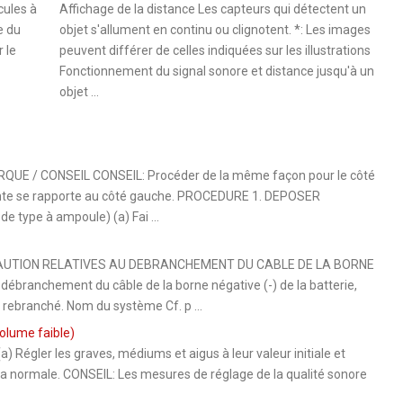
cules à
Affichage de la distance Les capteurs qui détectent un
e du
objet s'allument en continu ou clignotent. *: Les images
r le
peuvent différer de celles indiquées sur les illustrations
Fonctionnement du signal sonore et distance jusqu'à un
objet ...
 / CONSEIL CONSEIL: Procéder de la même façon pour le côté
vante se rapporte au côté gauche. PROCEDURE 1. DEPOSER
 type à ampoule) (a) Fai ...
UTION RELATIVES AU DEBRANCHEMENT DU CABLE DE LA BORNE
ranchement du câble de la borne négative (-) de la batterie,
e rebranché. Nom du système Cf. p ...
olume faible)
égler les graves, médiums et aigus à leur valeur initiale et
 à la normale. CONSEIL: Les mesures de réglage de la qualité sonore