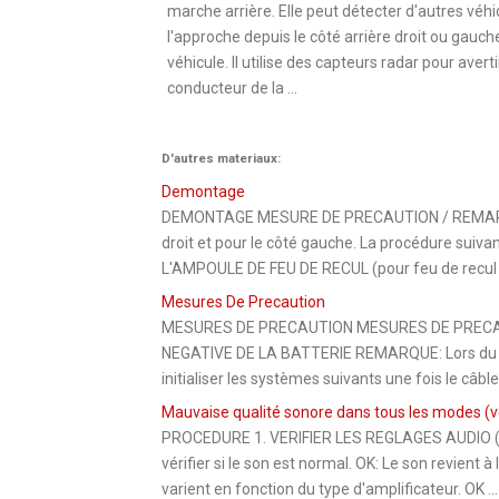
marche arrière. Elle peut détecter d'autres véhi
l'approche depuis le côté arrière droit ou gauch
véhicule. Il utilise des capteurs radar pour averti
conducteur de la ...
D'autres materiaux:
Demontage
DEMONTAGE MESURE DE PRECAUTION / REMARQUE
droit et pour le côté gauche. La procédure sui
L'AMPOULE DE FEU DE RECUL (pour feu de recul de
Mesures De Precaution
MESURES DE PRECAUTION MESURES DE PRECA
NEGATIVE DE LA BATTERIE REMARQUE: Lors du déb
initialiser les systèmes suivants une fois le câbl
Mauvaise qualité sonore dans tous les modes (v
PROCEDURE 1. VERIFIER LES REGLAGES AUDIO (a) R
vérifier si le son est normal. OK: Le son revient
varient en fonction du type d'amplificateur. OK ...