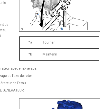
r le
ent de
étau.
t
*a
Tourner
*b
Maintenir
énérateur avec embrayage.
age de l'axe de rotor.
érateur de l'étau.
DE GENERATEUR