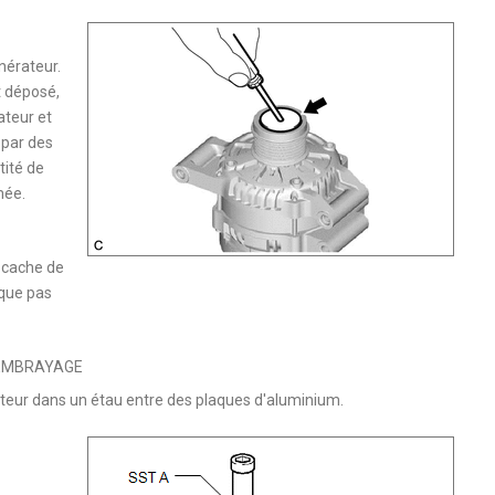
nérateur.
t déposé,
ateur et
 par des
tité de
mée.
e cache de
ique pas
 EMBRAYAGE
ateur dans un étau entre des plaques d'aluminium.