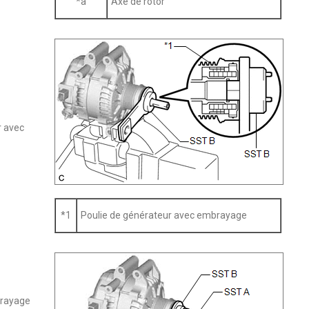
*a
Axe de rotor
r avec
*1
Poulie de générateur avec embrayage
brayage