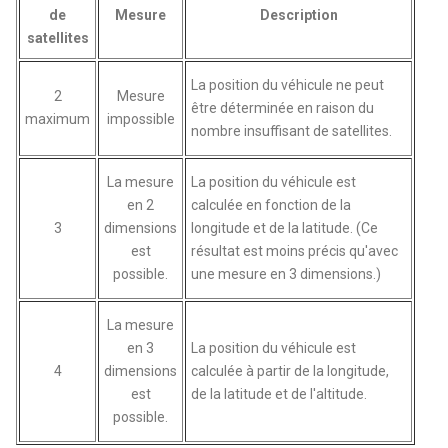
de
Mesure
Description
satellites
La position du véhicule ne peut
2
Mesure
être déterminée en raison du
maximum
impossible
nombre insuffisant de satellites.
La mesure
La position du véhicule est
en 2
calculée en fonction de la
3
dimensions
longitude et de la latitude. (Ce
est
résultat est moins précis qu'avec
possible.
une mesure en 3 dimensions.)
La mesure
en 3
La position du véhicule est
4
dimensions
calculée à partir de la longitude,
est
de la latitude et de l'altitude.
possible.