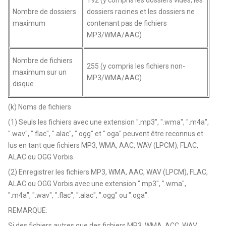
192 (y compris les dossiers vides, les
Nombre de dossiers
dossiers racines et les dossiers ne
maximum
contenant pas de fichiers
MP3/WMA/AAC)
Nombre de fichiers
255 (y compris les fichiers non-
maximum sur un
MP3/WMA/AAC)
disque
(k) Noms de fichiers
(1) Seuls les fichiers avec une extension ".mp3", ".wma", ".m4a",
".wav", ".flac", ".alac", ".ogg" et ".oga" peuvent être reconnus et
lus en tant que fichiers MP3, WMA, AAC, WAV (LPCM), FLAC,
ALAC ou OGG Vorbis.
(2) Enregistrer les fichiers MP3, WMA, AAC, WAV (LPCM), FLAC,
ALAC ou OGG Vorbis avec une extension ".mp3", ".wma",
".m4a", ".wav", ".flac", ".alac", ".ogg" ou ".oga".
REMARQUE:
Si des fichiers autres que des fichiers MP3, WMA, ACC, WAV