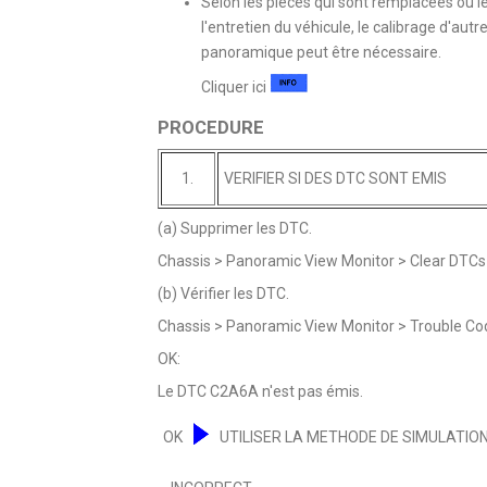
Selon les pièces qui sont remplacées ou le
l'entretien du véhicule, le calibrage d'au
panoramique peut être nécessaire.
Cliquer ici
PROCEDURE
1.
VERIFIER SI DES DTC SONT EMIS
(a) Supprimer les DTC.
Chassis > Panoramic View Monitor > Clear DTCs
(b) Vérifier les DTC.
Chassis > Panoramic View Monitor > Trouble Co
OK:
Le DTC C2A6A n'est pas émis.
OK
UTILISER LA METHODE DE SIMULATION