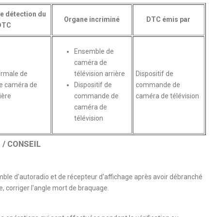
e détection du
Organe incriminé
DTC émis par
DTC
Ensemble de
caméra de
rmale de
télévision arrière
Dispositif de
de caméra de
Dispositif de
commande de
ière
commande de
caméra de télévision
caméra de
télévision
/ CONSEIL
emble d'autoradio et de récepteur d'affichage après avoir débranché
ie, corriger l'angle mort de braquage.