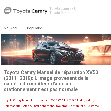
Toyota Camry et,
Toyota Partner.
Nouveau
Populaire
Toyota Camry Manuel de réparation XV50
(2011–2019): L'image provenant de la
caméra du moniteur d'aide au
stationnement n'est pas normale
Toyota Camry Manuel de réparation XV50 (2011–2019)
/
Audio, Vidéo,
Télématique
/
Aide Au Stationnement / Systeme De Moniteur
/
Systeme