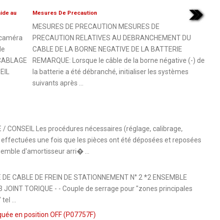
ide au
Mesures De Precaution
MESURES DE PRECAUTION MESURES DE
 caméra
PRECAUTION RELATIVES AU DEBRANCHEMENT DU
de
CABLE DE LA BORNE NEGATIVE DE LA BATTERIE
E CABLAGE
REMARQUE: Lorsque le câble de la borne négative (-) de
EIL
la batterie a été débranché, initialiser les systèmes
suivants après ...
NSEIL Les procédures nécessaires (réglage, calibrage,
re effectuées une fois que les pièces ont été déposées et reposées
emble d'amortisseur arri� ...
DE CABLE DE FREIN DE STATIONNEMENT N° 2 *2 ENSEMBLE
INT TORIQUE - - Couple de serrage pour "zones principales
el ...
uée en position OFF (P07757F)