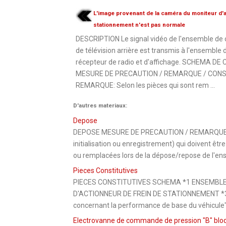
L'image provenant de la caméra du moniteur d'a
stationnement n'est pas normale
DESCRIPTION Le signal vidéo de l'ensemble de
de télévision arrière est transmis à l'ensemble 
récepteur de radio et d'affichage. SCHEMA D
MESURE DE PRECAUTION / REMARQUE / CONS
REMARQUE: Selon les pièces qui sont rem ...
D'autres materiaux:
Depose
DEPOSE MESURE DE PRECAUTION / REMARQUE / CO
initialisation ou enregistrement) qui doivent êt
ou remplacées lors de la dépose/repose de l'ens
Pieces Constitutives
PIECES CONSTITUTIVES SCHEMA *1 ENSEMBLE 
D'ACTIONNEUR DE FREIN DE STATIONNEMENT *3 JO
concernant la performance de base du véhicule" t
Electrovanne de commande de pression "B" bloq