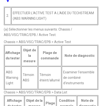
EFFECTUER L'ACTIVE TEST A L'AIDE DU TECHSTREAM
2.
(ABS WARNING LIGHT)
(a) Sélectionner les menus suivants: Chassis /
ABS/VSC/TRAC/EPB / Active Test.
Chassis > ABS/VSC/TRAC/EPB > Active Test
Objet de
Affichage
Plage de
la
Note de diagnostic
du tester
commande
mesure
ABS
Examiner l'ensemble
Témoin
Témoin
Warning
de combiné
ABS
éteint/allumé
Light
d'instruments
Chassis > ABS/VSC/TRAC/EPB > Data List
Affichage
Objet de la
Condition
Note de
Plage
du tester
mesure
normale
diagnostic