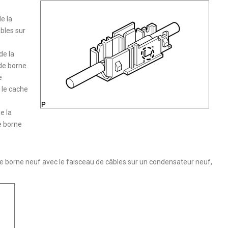
e la
bles sur
de la
de borne.
e
 le cache
e la
e borne
de borne neuf avec le faisceau de câbles sur un condensateur neuf,