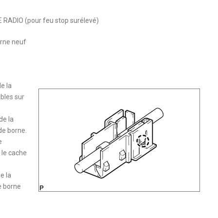
ADIO (pour feu stop surélevé)
orne neuf
e la
bles sur
de la
de borne.
e
 le cache
e la
e borne