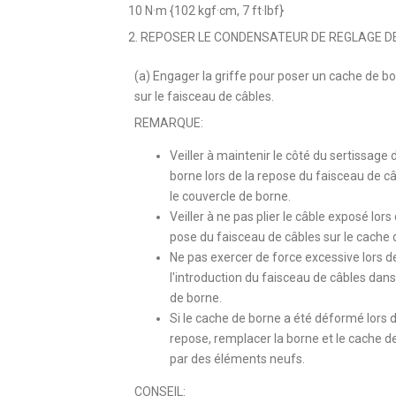
10 N·m {102 kgf·cm, 7 ft·lbf}
2. REPOSER LE CONDENSATEUR DE REGLAGE DE R
(a) Engager la griffe pour poser un cache de b
sur le faisceau de câbles.
REMARQUE:
Veiller à maintenir le côté du sertissage d
borne lors de la repose du faisceau de câ
le couvercle de borne.
Veiller à ne pas plier le câble exposé lors 
pose du faisceau de câbles sur le cache 
Ne pas exercer de force excessive lors d
l'introduction du faisceau de câbles dans
de borne.
Si le cache de borne a été déformé lors d
repose, remplacer la borne et le cache d
par des éléments neufs.
CONSEIL: