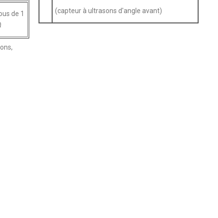
(capteur à ultrasons d'angle avant)
ous de 1
Ω
ions,