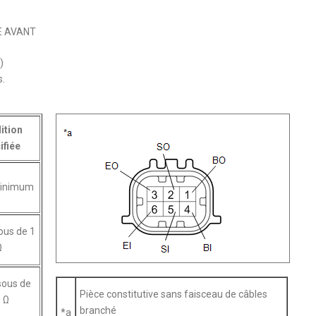
E AVANT
)
s.
ition
ifiée
minimum
ous de 1
Ω
sous de
Pièce constitutive sans faisceau de câbles
 Ω
branché
*a