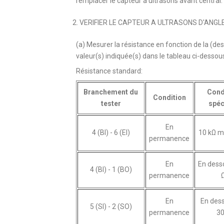
remplacer le capteur à ultrasons avant central.
2. VERIFIER LE CAPTEUR A ULTRASONS D'ANGL
(a) Mesurer la résistance en fonction de la (des
valeur(s) indiquée(s) dans le tableau ci-dessou
Résistance standard:
Branchement du
Cond
Condition
tester
spéc
En
4 (BI) - 6 (EI)
10 kΩ 
permanence
En
En dess
4 (BI) - 1 (BO)
permanence
En
En des
5 (SI) - 2 (SO)
permanence
30