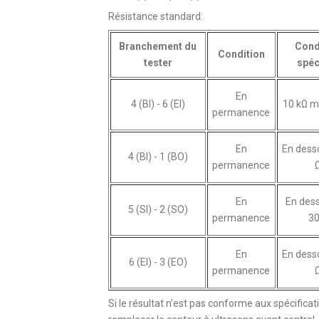
Résistance standard:
Branchement du
Cond
Condition
tester
spéc
En
4 (BI) - 6 (EI)
10 kΩ 
permanence
En
En dess
4 (BI) - 1 (BO)
permanence
En
En des
5 (SI) - 2 (SO)
permanence
30
En
En dess
6 (EI) - 3 (EO)
permanence
Si le résultat n'est pas conforme aux spécificat