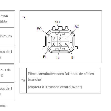
ition
ifiée
minimum
ous de 1
Ω
sous de
Pièce constitutive sans faisceau de câbles
 Ω
branché
*a
(capteur à ultrasons central avant)
ous de 1
Ω
ions,