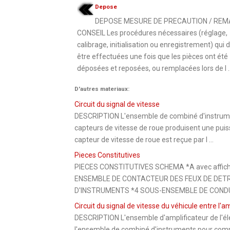
Depose
DEPOSE MESURE DE PRECAUTION / REM
CONSEIL Les procédures nécessaires (réglage,
calibrage, initialisation ou enregistrement) qui 
être effectuées une fois que les pièces ont été
déposées et reposées, ou remplacées lors de l ..
D'autres materiaux:
Circuit du signal de vitesse
DESCRIPTION L'ensemble de combiné d'instruments 
capteurs de vitesse de roue produisent une puissa
capteur de vitesse de roue est reçue par l ...
Pieces Constitutives
PIECES CONSTITUTIVES SCHEMA *A avec affich
ENSEMBLE DE CONTACTEUR DES FEUX DE DET
D'INSTRUMENTS *4 SOUS-ENSEMBLE DE CONDUI
Circuit du signal de vitesse du véhicule entre l'
DESCRIPTION L'ensemble d'amplificateur de l'élé
l'ensemble de combiné d'instruments pour comm