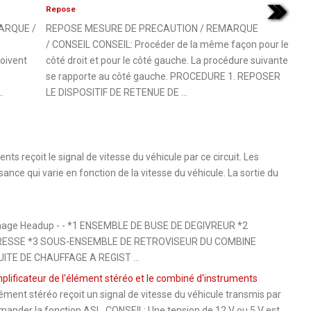
Repose
ARQUE /
REPOSE MESURE DE PRECAUTION / REMARQUE
/ CONSEIL CONSEIL: Procéder de la même façon pour le
doivent
côté droit et pour le côté gauche. La procédure suivante
se rapporte au côté gauche. PROCEDURE 1. REPOSER
.
LE DISPOSITIF DE RETENUE DE ...
reçoit le signal de vitesse du véhicule par ce circuit. Les
nce qui varie en fonction de la vitesse du véhicule. La sortie du
age Headup - - *1 ENSEMBLE DE BUSE DE DEGIVREUR *2
RESSE *3 SOUS-ENSEMBLE DE RETROVISEUR DU COMBINE
TE DE CHAUFFAGE A REGIST ...
amplificateur de l'élément stéréo et le combiné d'instruments
ment stéréo reçoit un signal de vitesse du véhicule transmis par
ander la fonction ASL. CONSEIL: Une tension de 12 V ou 5 V est