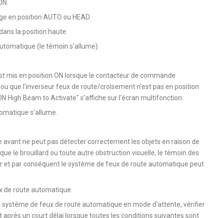
ON.
age en position AUTO ou HEAD.
dans la position haute
automatique (le témoin s'allume).
est mis en position ON lorsque le contacteur de commande
ou que l'inverseur feux de route/croisement n'est pas en position
High Beam to Activate" s'affiche sur l'écran multifonction.
tomatique s'allume.
 avant ne peut pas détecter correctement les objets en raison de
e le brouillard ou toute autre obstruction visuelle, le témoin des
r et par conséquent le système de feux de route automatique peut
ux de route automatique.
 le système de feux de route automatique en mode d'attente, vérifier
après un court délai lorsque toutes les conditions suivantes sont