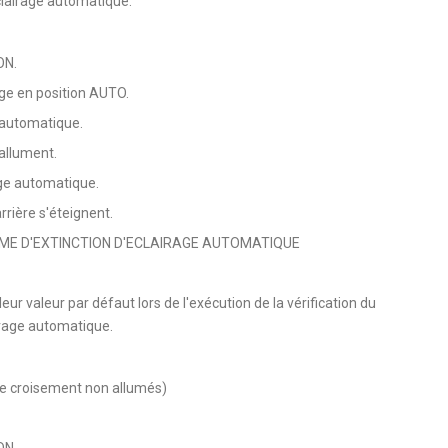
airage automatique.
ON.
ge en position AUTO.
 automatique.
'allument.
ge automatique.
arrière s'éteignent.
ME D'EXTINCTION D'ECLAIRAGE AUTOMATIQUE
ur valeur par défaut lors de l'exécution de la vérification du
irage automatique.
 de croisement non allumés)
ON.