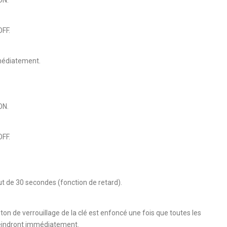
OFF.
mmédiatement.
ON.
OFF.
out de 30 secondes (fonction de retard).
uton de verrouillage de la clé est enfoncé une fois que toutes les
éteindront immédiatement.