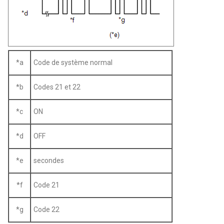
*a
Code de système normal
*b
Codes 21 et 22
*c
ON
*d
OFF
*e
secondes
*f
Code 21
*g
Code 22