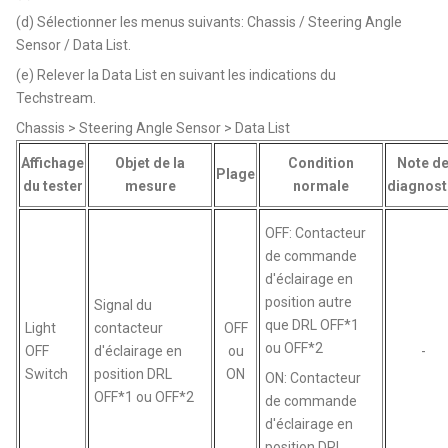
(d) Sélectionner les menus suivants: Chassis / Steering Angle
Sensor / Data List.
(e) Relever la Data List en suivant les indications du
Techstream.
Chassis > Steering Angle Sensor > Data List
Affichage
Objet de la
Condition
Note d
Plage
du tester
mesure
normale
diagnost
OFF: Contacteur
de commande
d'éclairage en
position autre
Signal du
que DRL OFF*1
Light
contacteur
OFF
ou OFF*2
OFF
d'éclairage en
ou
-
Switch
position DRL
ON
ON: Contacteur
OFF*1 ou OFF*2
de commande
d'éclairage en
position DRL