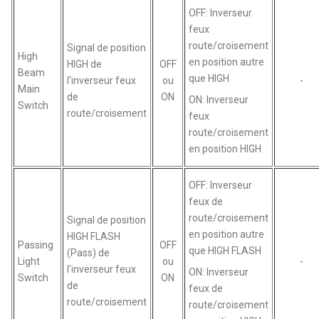
OFF: Inverseur
feux
route/croisement
Signal de position
High
en position autre
HIGH de
OFF
Beam
que HIGH
l'inverseur feux
ou
-
Main
de
ON
ON: Inverseur
Switch
route/croisement
feux
route/croisement
en position HIGH
OFF: Inverseur
feux de
route/croisement
Signal de position
en position autre
HIGH FLASH
Passing
OFF
que HIGH FLASH
(Pass) de
Light
ou
-
l'inverseur feux
ON: Inverseur
Switch
ON
de
feux de
route/croisement
route/croisement