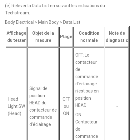
(e) Relever la Data List en suivant les indications du
Techstream.
Body Electrical > Main Body > Data List
Affichage
Objet de la
Condition
Note de
Plage
du tester
mesure
normale
diagnostic
OFF: Le
contacteur
de
commande
d'éclairage
Signal de
n'est pas en
position
position
Head
OFF
HEAD du
HEAD
Light SW
ou
-
contacteur de
(Head)
ON
ON:
commande
Contacteur
d'éclairage
de
commande