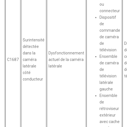
ou
connecteur
Dispositif
de
commande
de caméra
Surintensité
de
D
détectée
télévision
d
dans la
Dysfonctionnement
Ensemble
c
C1687
caméra
actuel de la caméra
de caméra
d
latérale
latérale
de
d
côté
télévision
t
conducteur
latérale
gauche
Ensemble
de
rétroviseur
extérieur
avec cache