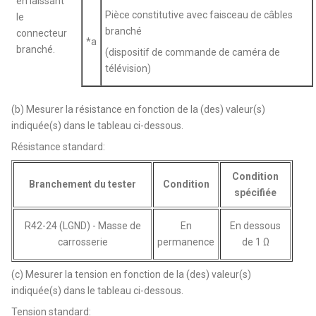
en laissant
Pièce constitutive avec faisceau de câbles
le
branché
connecteur
*a
branché.
(dispositif de commande de caméra de
télévision)
(b) Mesurer la résistance en fonction de la (des) valeur(s)
indiquée(s) dans le tableau ci-dessous.
Résistance standard:
Condition
Branchement du tester
Condition
spécifiée
R42-24 (LGND) - Masse de
En
En dessous
carrosserie
permanence
de 1 Ω
(c) Mesurer la tension en fonction de la (des) valeur(s)
indiquée(s) dans le tableau ci-dessous.
Tension standard: