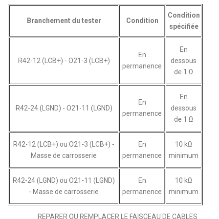
Condition
Branchement du tester
Condition
spécifiée
En
En
R42-12 (LCB+) - O21-3 (LCB+)
dessous
permanence
de 1 Ω
En
En
R42-24 (LGND) - O21-11 (LGND)
dessous
permanence
de 1 Ω
R42-12 (LCB+) ou O21-3 (LCB+) -
En
10 kΩ
Masse de carrosserie
permanence
minimum
R42-24 (LGND) ou O21-11 (LGND)
En
10 kΩ
- Masse de carrosserie
permanence
minimum
REPARER OU REMPLACER LE FAISCEAU DE CABLES