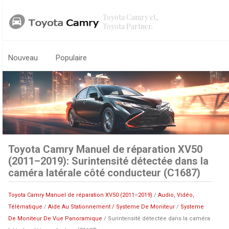
Toyota Camry et,
Toyota Partner.
Nouveau
Populaire
Toyota Camry Manuel de réparation XV50
(2011–2019): Surintensité détectée dans la
caméra latérale côté conducteur (C1687)
Toyota Camry Manuel de réparation XV50 (2011–2019)
/
Audio, Vidéo,
Télématique
/
Aide Au Stationnement / Systeme De Moniteur
/
Systeme
De Moniteur De Vue Panoramique
/ Surintensité détectée dans la caméra