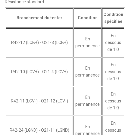
Résistance standard:
Condition
Branchement du tester
Condition
spécifiée
En
En
R42-12 (LCB+) - O21-3 (LCB+)
dessous
permanence
de 1 Ω
En
En
R42-10 (LCV+) - O21-4 (LCV+)
dessous
permanence
de 1 Ω
En
En
R42-11 (LCV-) - O21-12 (LCV-)
dessous
permanence
de 1 Ω
En
En
R42-24 (LGND) - O21-11 (LGND)
dessous
permanence