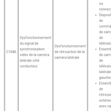
ou
connec
Disposit
de
comma
de cam
Dysfonctionnement
de
du signal de
télévis
Dysfonctionnement
synchronisation
Ensemb
C1686
de rétroaction de la
vidéo de la caméra
de cam
caméra latérale
latérale côté
de
conducteur
télévis
latéral
gauche
Ensemb
de
rétrovi
extérie
avec c