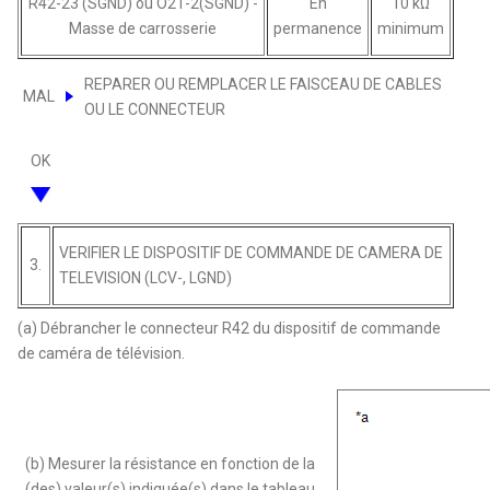
R42-23 (SGND) ou O21-2(SGND) -
En
10 kΩ
Masse de carrosserie
permanence
minimum
REPARER OU REMPLACER LE FAISCEAU DE CABLES
MAL
OU LE CONNECTEUR
OK
VERIFIER LE DISPOSITIF DE COMMANDE DE CAMERA DE
3.
TELEVISION (LCV-, LGND)
(a) Débrancher le connecteur R42 du dispositif de commande
de caméra de télévision.
(b) Mesurer la résistance en fonction de la
(des) valeur(s) indiquée(s) dans le tableau