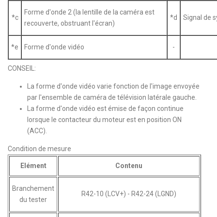
Forme d'onde 2 (la lentille de la caméra est
*c
*d
Signal de 
recouverte, obstruant l'écran)
*e
Forme d'onde vidéo
-
CONSEIL:
La forme d'onde vidéo varie fonction de l'image envoyée
par l'ensemble de caméra de télévision latérale gauche.
La forme d'onde vidéo est émise de façon continue
lorsque le contacteur du moteur est en position ON
(ACC).
Condition de mesure
Elément
Contenu
Branchement
R42-10 (LCV+) - R42-24 (LGND)
du tester