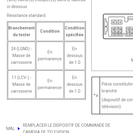
ci-dessous.
Résistance standard:
Branchement
Condition
Condition
du tester
spécifiée
24 (LGND) -
En
En
Masse de
dessous
permanence
carrosserie
de 1 Ω
11 (LCV-) -
En
En
Pièce constituti
Masse de
dessous
permanence
branché
carrosserie
de 1 Ω
*a
(dispositif de 
télévision)
REMPLACER LE DISPOSITIF DE COMMANDE DE
MAL
CAMERA DE TELEVISION