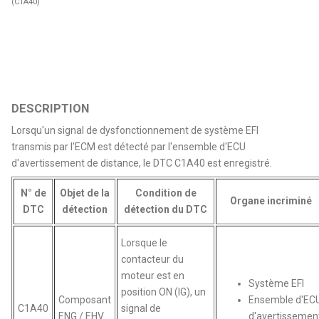
(C1A40)
DESCRIPTION
Lorsqu'un signal de dysfonctionnement de système EFI
transmis par l'ECM est détecté par l'ensemble d'ECU
d'avertissement de distance, le DTC C1A40 est enregistré.
N° de
Objet de la
Condition de
Organe incriminé
DTC
détection
détection du DTC
Lorsque le
contacteur du
moteur est en
Système EFI
position ON (IG), un
Composant
Ensemble d'EC
C1A40
signal de
ENG / EHV
d'avertissemen